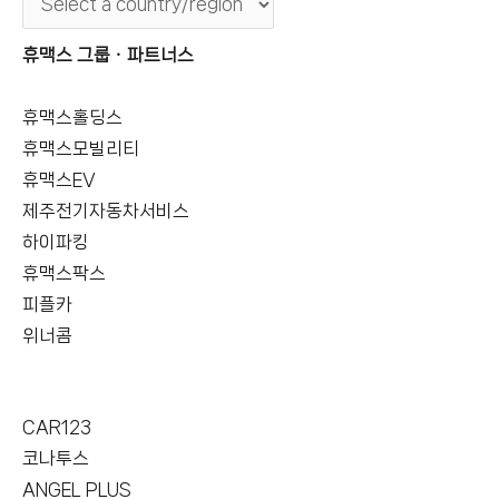
휴맥스 그룹ㆍ파트너스
휴맥스홀딩스
휴맥스모빌리티
휴맥스EV
제주전기자동차서비스
하이파킹
휴맥스팍스
피플카
위너콤
CAR123
코나투스
ANGEL PLUS