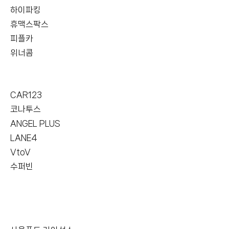
하이파킹
휴맥스팍스
피플카
위너콤
CAR123
코나투스
ANGEL PLUS
LANE4
VtoV
수퍼빈