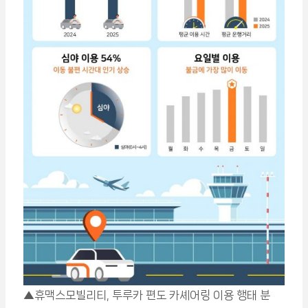
▲휴맥스모빌리티, 투루카 편도 카셰어링 이용 행태 분