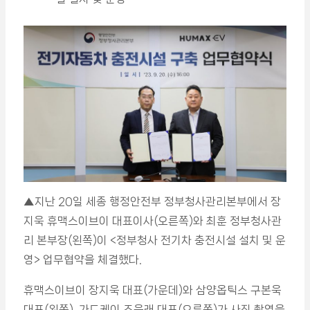
▲지난 20일 세종 행정안전부 정부청사관리본부에서 장
지욱 휴맥스이브이 대표이사(오른쪽)와 최훈 정부청사관
리 본부장(왼쪽)이 <정부청사 전기차 충전시설 설치 및 운
영> 업무협약을 체결했다.
휴맥스이브이 장지욱 대표(가운데)와 삼양옵틱스 구본욱
대표(왼쪽), 가드케이 조욱래 대표(오른쪽)가 사진 촬영을