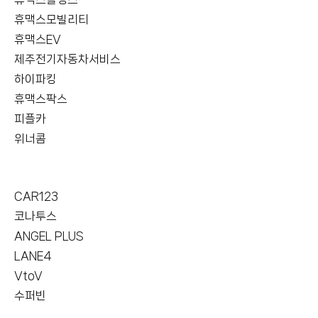
휴맥스모빌리티
휴맥스EV
제주전기자동차서비스
하이파킹
휴맥스팍스
피플카
위너콤
CAR123
코나투스
ANGEL PLUS
LANE4
VtoV
수퍼빈