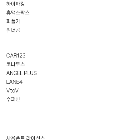
하이파킹
휴맥스팍스
피플카
위너콤
CAR123
코나투스
ANGEL PLUS
LANE4
VtoV
수퍼빈
사용폰트 라이선스