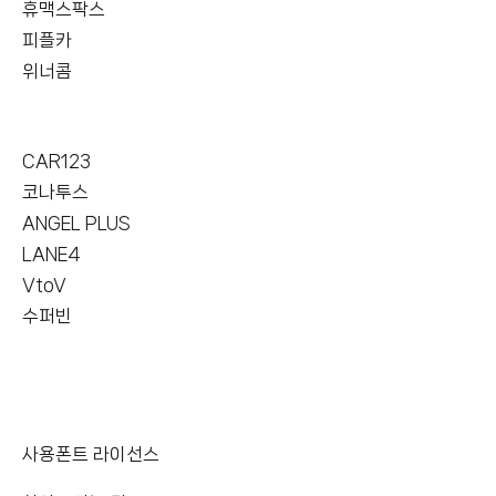
휴맥스팍스
피플카
위너콤
CAR123
코나투스
ANGEL PLUS
LANE4
VtoV
수퍼빈
사용폰트 라이선스