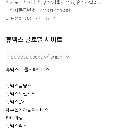
경기도 성남시 분당구 황새울로 216, 휴맥스빌리지
사업자등록번호: 142-81-22888
대표전화: 031-776-6114
휴맥스 글로벌 사이트
휴맥스 그룹ㆍ파트너스
휴맥스홀딩스
휴맥스모빌리티
휴맥스EV
제주전기자동차서비스
하이파킹
휴맥스팍스