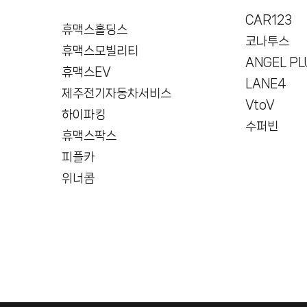
CAR123
휴맥스홀딩스
코나투스
휴맥스모빌리티
ANGEL PL
휴맥스EV
LANE4
제주전기자동차서비스
VtoV
하이파킹
수퍼빈
휴맥스팍스
피플카
위너콤