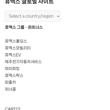
휴맥스 글로벌 사이트
휴맥스 그룹ㆍ파트너스
휴맥스홀딩스
휴맥스모빌리티
휴맥스EV
제주전기자동차서비스
하이파킹
휴맥스팍스
피플카
위너콤
CAR123