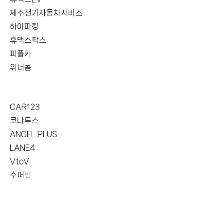
제주전기자동차서비스
하이파킹
휴맥스팍스
피플카
위너콤
CAR123
코나투스
ANGEL PLUS
LANE4
VtoV
수퍼빈