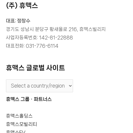
(주) 휴맥스
대표: 정창수
경기도 성남시 분당구 황새울로 216, 휴맥스빌리지
사업자등록번호: 142-81-22888
대표전화: 031-776-6114
휴맥스 글로벌 사이트
휴맥스 그룹ㆍ파트너스
휴맥스홀딩스
휴맥스모빌리티
휴맥스EV