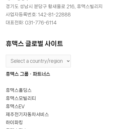
경기도 성남시 분당구 황새울로 216, 휴맥스빌리지
사업자등록번호: 142-81-22888
대표전화: 031-776-6114
휴맥스 글로벌 사이트
휴맥스 그룹ㆍ파트너스
휴맥스홀딩스
휴맥스모빌리티
휴맥스EV
제주전기자동차서비스
하이파킹