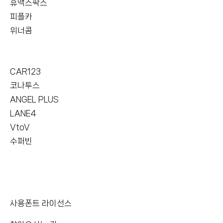
휴맥스팍스
피플카
위너콤
CAR123
코나투스
ANGEL PLUS
LANE4
VtoV
수퍼빈
사용폰트 라이선스